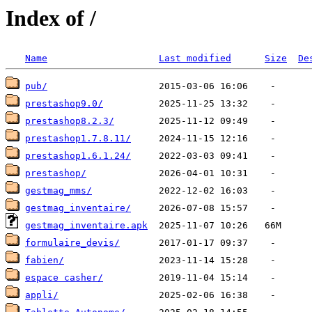
Index of /
Name
Last modified
Size
De
pub/
prestashop9.0/
prestashop8.2.3/
prestashop1.7.8.11/
prestashop1.6.1.24/
prestashop/
gestmag_mms/
gestmag_inventaire/
gestmag_inventaire.apk
formulaire_devis/
fabien/
espace casher/
appli/