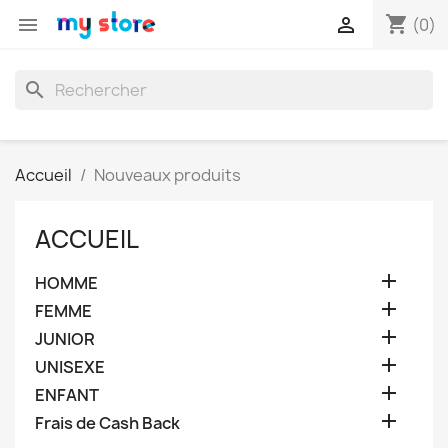
shopping_cart


(0)
search
Accueil
Nouveaux produits
ACCUEIL

HOMME

FEMME

JUNIOR

UNISEXE

ENFANT

Frais de Cash Back